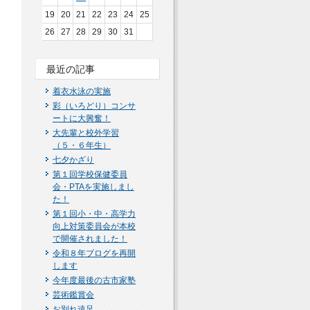
19
20
21
22
23
24
25
26
27
28
29
30
31
最近の記事
着衣水泳の実施
彩（いろどり）コンサ
ートに大興奮！
大先輩と校外学習
（５・６年生）
七夕かざり
第１回学校保健委員
会・PTAを実施しまし
た！
第１回小・中・高学力
向上対策委員会が本校
で開催されました！
令和８年ブログを再開
します
今年度最後の古市家塾
芸術鑑賞会
お別れ遠足