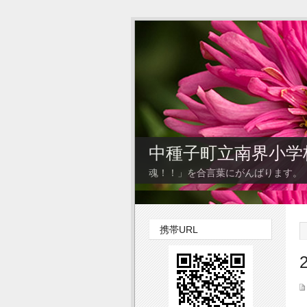
中種子町立南界小学
魂！！」を合言葉にがんばります。
携帯URL