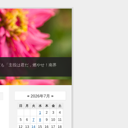
度も「主役は君だ，燃やせ！南界
«
»
2026年7月
日
月
火
水
木
金
土
1
2
3
4
5
6
7
8
9
10
11
12
13
14
15
16
17
18