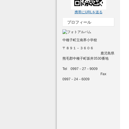
携帯にURLを送る
プロフィール
中種子町立南界小学校
〒８９１－３６０６
鹿児島県
熊毛郡中種子町坂井3530番地
Tel 0997－27－9009
Fax
0997－24－6009