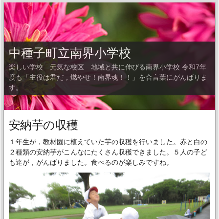
中種子町立南界小学校
楽しい学校 元気な校区 地域と共に伸びる南界小学校 令和7年
度も「主役は君だ，燃やせ！南界魂！！」を合言葉にがんばりま
す。
安納芋の収穫
１年生が，教材園に植えていた芋の収穫を行いました。赤と白の
２種類の安納芋がこんなにたくさん収穫できました。５人の子ど
も達が，がんばりました。食べるのが楽しみですね。