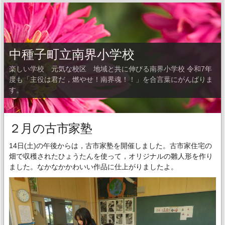
中種子町立南界小学校
楽しい学校 元気な校区 地域と共に伸びる南界小学校 令和7年
度も「主役は君だ，燃やせ！南界魂！！」を合言葉にがんばりま
す。
２月の古市家塾
14日(土)の午後からは，古市家塾を開催しました。古市家住宅の
畑で収穫されたひょうたんを使って，オリジナルの雛人形を作り
ました。なかなかかわいい作品に仕上がりましたよ。