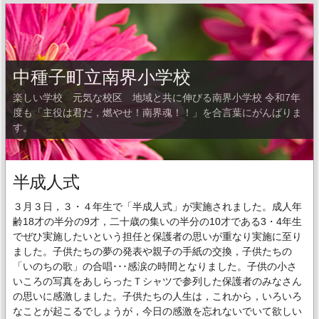
中種子町立南界小学校
楽しい学校 元気な校区 地域と共に伸びる南界小学校 令和7年
度も「主役は君だ，燃やせ！南界魂！！」を合言葉にがんばりま
す。
半成人式
３月３日，３・４年生で「半成人式」が実施されました。成人年
齢18才の半分の9才，二十歳の集いの半分の10才である3・4年生
でぜひ実施したいという担任と保護者の思いが重なり実施に至り
ました。子供たちの夢の発表や親子の手紙の交換，子供たちの
「いのちの歌」の合唱･･･感涙の時間となりました。子供の小さ
いころの写真をあしらったＴシャツで参列した保護者のみなさん
の思いに感激しました。子供たちの人生は，これから，いろいろ
なことが起こるでしょうが，今日の感激を忘れないでいて欲しい