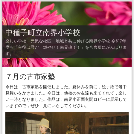
中種子町立南界小学校
楽しい学校 元気な校区 地域と共に伸びる南界小学校 令和7年
度も「主役は君だ，燃やせ！南界魂！！」を合言葉にがんばりま
す。
７月の古市家塾
今日は，古市家塾を開催しました。夏休みを前に，絵手紙で暑中
見舞いをかきました。今日は，他校のお友達も来てくれて，楽し
い一時となりました。作品は，南界小正面玄関ロビーに展示して
いますので，ぜひ，見にいらしてください。