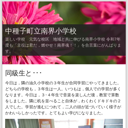
中種子町立南界小学校
楽しい学校 元気な校区 地域と共に伸びる南界小学校 令和7年
度も「主役は君だ，燃やせ！南界魂！！」を合言葉にがんばりま
す。
同級生と･･･
今日は，隣の油久小学校の３年生が合同学習にやってきました。
どちらの学校も，３年生は一人。いつもは，個人での学習が多く
なります。今日は，３･４年生で音楽を楽しんだ後，教室で算数
をしました。隣に机を並べること自体が，わくわくドキドキの２
人でした。学習が進むにつれて，二人の頭が近づいていく様子が
かわいらしかったです。とてもよい学びになりました。